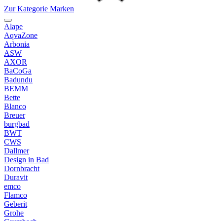
Zur Kategorie Marken
Alape
AqvaZone
Arbonia
ASW
AXOR
BaCoGa
Badundu
BEMM
Bette
Blanco
Breuer
burgbad
BWT
CWS
Dallmer
Design in Bad
Dornbracht
Duravit
emco
Flamco
Geberit
Grohe