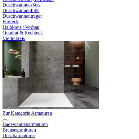
Duschwannen-Sets
Duschwannenfüße
Duschwannenträger
Fünfeck
Halbkreis / Vorbau
Quadrat & Rechteck
Viertelkreis
Zur Kategorie Armaturen
Badewannenarmaturen
Brausegarnituren
Duscharmaturen