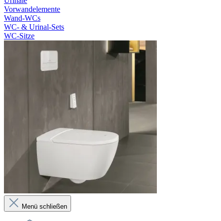
Urinale
Vorwandelemente
Wand-WCs
WC- & Urinal-Sets
WC-Sitze
Menü schließen