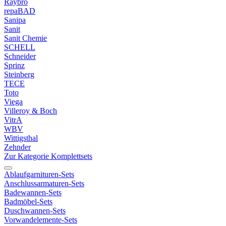
Raybro
repaBAD
Sanipa
Sanit
Sanit Chemie
SCHELL
Schneider
Sprinz
Steinberg
TECE
Toto
Viega
Villeroy & Boch
VitrA
WBV
Wittigsthal
Zehnder
Zur Kategorie Komplettsets
Ablaufgarnituren-Sets
Anschlussarmaturen-Sets
Badewannen-Sets
Badmöbel-Sets
Duschwannen-Sets
Vorwandelemente-Sets