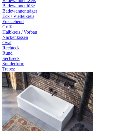
Badewannen-Sets
Badewannenfüße
Badewannenträger
Eck / Viertelkreis
Freistehend
Griffe
Halbkreis / Vorbau
Nackenkissen
Oval
Rechteck
Rund
Sechseck
Sonderform
Trapez