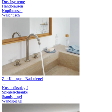
Duschsysteme
Handbrausen
Kopfbrausen
Waschtisch
Zur Kategorie Badspiegel
Kosmetikspiegel
Spiegelschränke
Standspiegel
Wandspiegel