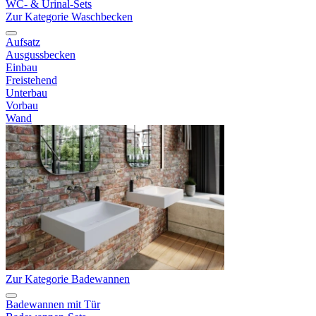
WC- & Urinal-Sets
Zur Kategorie Waschbecken
Aufsatz
Ausgussbecken
Einbau
Freistehend
Unterbau
Vorbau
Wand
Zur Kategorie Badewannen
Badewannen mit Tür