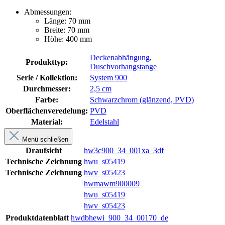
Abmessungen:
Länge: 70 mm
Breite: 70 mm
Höhe: 400 mm
Deckenabhängung
,
Produkttyp:
Duschvorhangstange
Serie / Kollektion:
System 900
Durchmesser:
2,5 cm
Farbe:
Schwarzchrom (glänzend, PVD)
Oberflächenveredelung:
PVD
Material:
Edelstahl
Menü schließen
Draufsicht
hw3c900_34_001xa_3df
Technische Zeichnung
hwu_s05419
Technische Zeichnung
hwv_s05423
hwmawm900009
hwu_s05419
hwv_s05423
Produktdatenblatt
hwdbhewi_900_34_00170_de