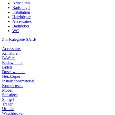
Armaturen
Badspiegel
Installation
Heizkörper
Accessoires
Badmöbel
WC
Zur Kategorie SALE
Accessoires
Armaturen
B-Ware
Badewannen
Bidets
Duschwannen
Heizkörper
Installationsmaterial
Komplettsets
Möbel
Sonstiges
Spiegel
Träger
Urinale
Waschbecken