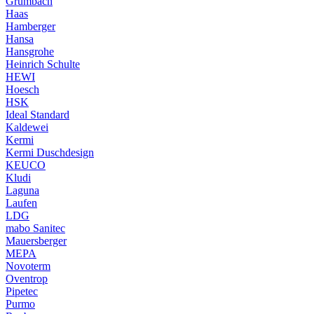
Grumbach
Haas
Hamberger
Hansa
Hansgrohe
Heinrich Schulte
HEWI
Hoesch
HSK
Ideal Standard
Kaldewei
Kermi
Kermi Duschdesign
KEUCO
Kludi
Laguna
Laufen
LDG
mabo Sanitec
Mauersberger
MEPA
Novoterm
Oventrop
Pipetec
Purmo