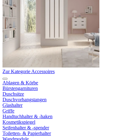
Zur Kategorie Accessoires
Ablagen & Körbe
Bürstengarnituren
Duschsitze
Duschvorhangstangen
Glashalter
Griffe
Handtuchhalter & -haken
Kosmetikspiegel
Seifenhalter & -spender
Toiletten- & Papierhalter
Wandmodule