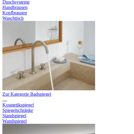
Duschsysteme
Handbrausen
Kopfbrausen
Waschtisch
Zur Kategorie Badspiegel
Kosmetikspiegel
Spiegelschränke
Standspiegel
Wandspiegel