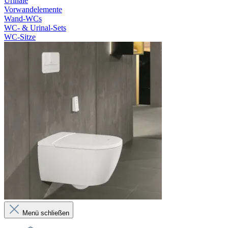
Urinale
Vorwandelemente
Wand-WCs
WC- & Urinal-Sets
WC-Sitze
Menü schließen