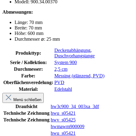
Modell: 900.34.00370
Abmessungen:
Länge: 70 mm
Breite: 70 mm
Höhe: 600 mm
Durchmesser ⌀: 25 mm
Deckenabhängung
,
Produkttyp:
Duschvorhangstange
Serie / Kollektion:
System 900
Durchmesser:
2,5 cm
Farbe:
Messing (glänzend, PVD)
Oberflächenveredelung:
PVD
Material:
Edelstahl
Menü schließen
Draufsicht
hw3c900_34_003xa_3df
Technische Zeichnung
hwu_s05421
Technische Zeichnung
hwv_s05425
hwmawm900009
hwu_s05421