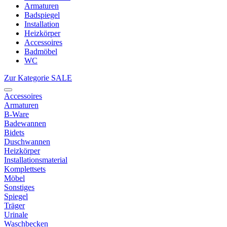
Armaturen
Badspiegel
Installation
Heizkörper
Accessoires
Badmöbel
WC
Zur Kategorie SALE
Accessoires
Armaturen
B-Ware
Badewannen
Bidets
Duschwannen
Heizkörper
Installationsmaterial
Komplettsets
Möbel
Sonstiges
Spiegel
Träger
Urinale
Waschbecken