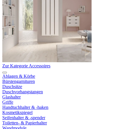
Zur Kategorie Accessoires
Ablagen & Körbe
Bürstengarnituren
Duschsitze
Duschvorhangstangen
Glashalter
Griffe
Handtuchhalter & -haken
Kosmetikspiegel
Seifenhalter & -spender
Toiletten- & Papierhalter
Wandmodule