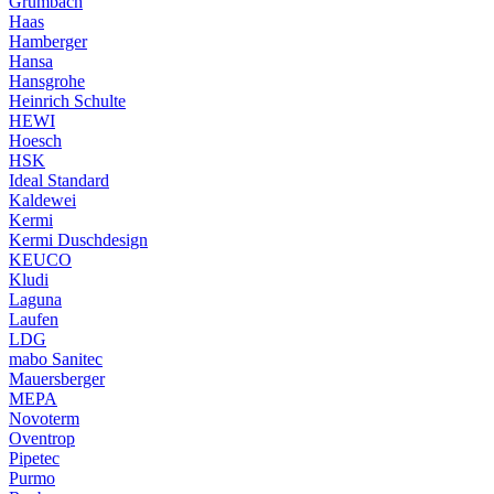
Grumbach
Haas
Hamberger
Hansa
Hansgrohe
Heinrich Schulte
HEWI
Hoesch
HSK
Ideal Standard
Kaldewei
Kermi
Kermi Duschdesign
KEUCO
Kludi
Laguna
Laufen
LDG
mabo Sanitec
Mauersberger
MEPA
Novoterm
Oventrop
Pipetec
Purmo