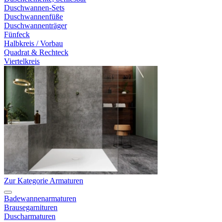
Duschwannen-Sets
Duschwannenfüße
Duschwannenträger
Fünfeck
Halbkreis / Vorbau
Quadrat & Rechteck
Viertelkreis
Zur Kategorie Armaturen
Badewannenarmaturen
Brausegarnituren
Duscharmaturen