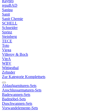
Raybro
repaBAD
Sanipa
Sanit
Sanit Chemie
SCHELL
Schneider
Sprinz
Steinberg
TECE
Toto
Viega
Villeroy & Boch
VitrA
WBV
Wittigsthal
Zehnder
Zur Kategorie Komplettsets
Ablaufgarnituren-Sets
Anschlussarmaturen-Sets
Badewannen-Sets
Badmöbel-Sets
Duschwannen-Sets
Vorwandelemente-Sets