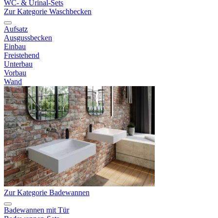
WC- & Urinal-Sets
Zur Kategorie Waschbecken
Aufsatz
Ausgussbecken
Einbau
Freistehend
Unterbau
Vorbau
Wand
Zur Kategorie Badewannen
Badewannen mit Tür