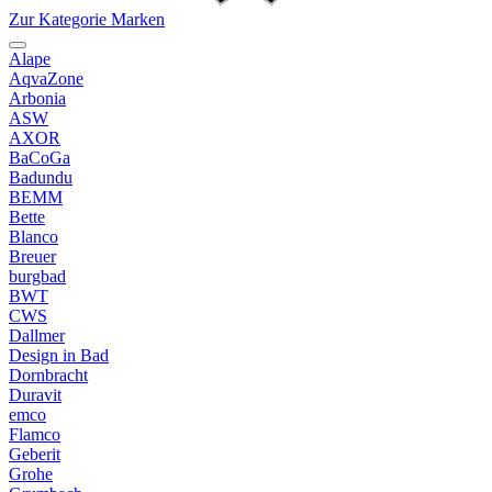
Zur Kategorie Marken
Alape
AqvaZone
Arbonia
ASW
AXOR
BaCoGa
Badundu
BEMM
Bette
Blanco
Breuer
burgbad
BWT
CWS
Dallmer
Design in Bad
Dornbracht
Duravit
emco
Flamco
Geberit
Grohe