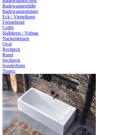
Badewannen-Sets
Badewannenfüße
Badewannenträger
Eck / Viertelkreis
Freistehend
Griffe
Halbkreis / Vorbau
Nackenkissen
Oval
Rechteck
Rund
Sechseck
Sonderform
Trapez