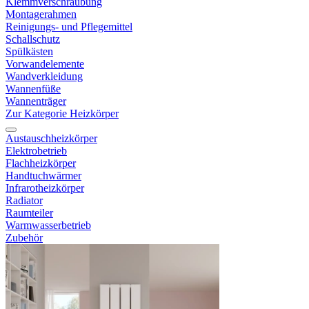
Klemmverschraubung
Montagerahmen
Reinigungs- und Pflegemittel
Schallschutz
Spülkästen
Vorwandelemente
Wandverkleidung
Wannenfüße
Wannenträger
Zur Kategorie Heizkörper
Austauschheizkörper
Elektrobetrieb
Flachheizkörper
Handtuchwärmer
Infrarotheizkörper
Radiator
Raumteiler
Warmwasserbetrieb
Zubehör