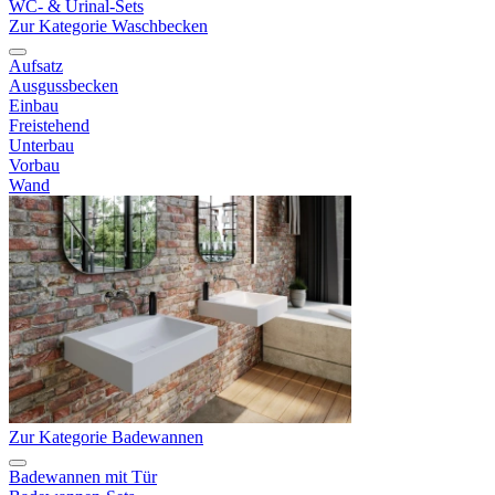
WC- & Urinal-Sets
Zur Kategorie Waschbecken
Aufsatz
Ausgussbecken
Einbau
Freistehend
Unterbau
Vorbau
Wand
Zur Kategorie Badewannen
Badewannen mit Tür