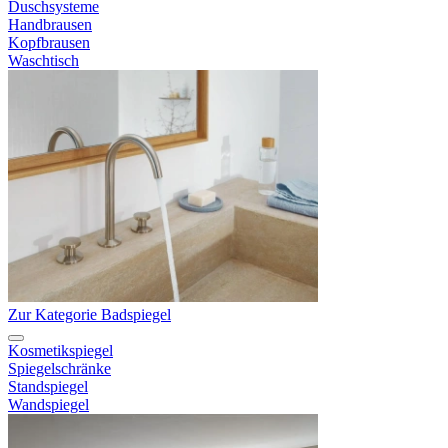
Duschsysteme
Handbrausen
Kopfbrausen
Waschtisch
Zur Kategorie Badspiegel
Kosmetikspiegel
Spiegelschränke
Standspiegel
Wandspiegel