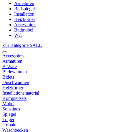
Armaturen
Badspiegel
Installation
Heizkörper
Accessoires
Badmöbel
WC
Zur Kategorie SALE
Accessoires
Armaturen
B-Ware
Badewannen
Bidets
Duschwannen
Heizkörper
Installationsmaterial
Komplettsets
Möbel
Sonstiges
Spiegel
Träger
Urinale
Waschbecken