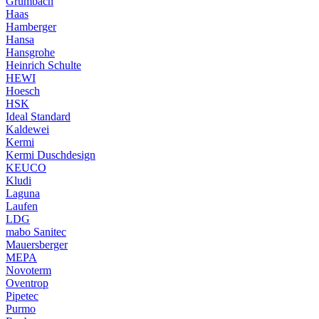
Grumbach
Haas
Hamberger
Hansa
Hansgrohe
Heinrich Schulte
HEWI
Hoesch
HSK
Ideal Standard
Kaldewei
Kermi
Kermi Duschdesign
KEUCO
Kludi
Laguna
Laufen
LDG
mabo Sanitec
Mauersberger
MEPA
Novoterm
Oventrop
Pipetec
Purmo