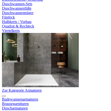
Duschwannen-Sets
Duschwannenfüße
Duschwannenträger
Fünfeck
Halbkreis / Vorbau
Quadrat & Rechteck
Viertelkreis
Zur Kategorie Armaturen
Badewannenarmaturen
Brausegarnituren
Duscharmaturen