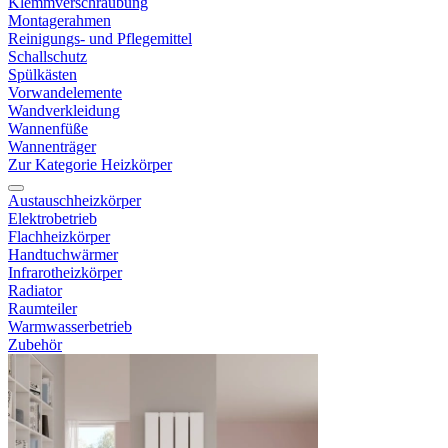
Klemmverschraubung
Montagerahmen
Reinigungs- und Pflegemittel
Schallschutz
Spülkästen
Vorwandelemente
Wandverkleidung
Wannenfüße
Wannenträger
Zur Kategorie Heizkörper
Austauschheizkörper
Elektrobetrieb
Flachheizkörper
Handtuchwärmer
Infrarotheizkörper
Radiator
Raumteiler
Warmwasserbetrieb
Zubehör