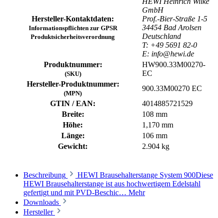
HEWI Heinrich Wilke
GmbH
Hersteller-Kontaktdaten:
Prof.-Bier-Straße 1-5
34454 Bad Arolsen
Informationspflichten zur GPSR
Deutschland
Produktsicherheitsverordnung
T: +49 5691 82-0
E: info@hewi.de
Produktnummer:
HW900.33M00270-
EC
(SKU)
Hersteller-Produktnummer:
900.33M00270 EC
(MPN)
GTIN / EAN:
4014885721529
Breite:
108 mm
Höhe:
1,170 mm
Länge:
106 mm
Gewicht:
2.904 kg
Beschreibung
HEWI Brausehalterstange System 900Diese
HEWI Brausehalterstange ist aus hochwertigem Edelstahl
gefertigt und mit PVD-Beschic…
Mehr
Downloads
Hersteller