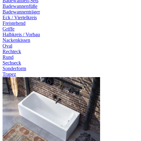
Badewannen-Sets
Badewannenfüße
Badewannenträger
Eck / Viertelkreis
Freistehend
Griffe
Halbkreis / Vorbau
Nackenkissen
Oval
Rechteck
Rund
Sechseck
Sonderform
Trapez