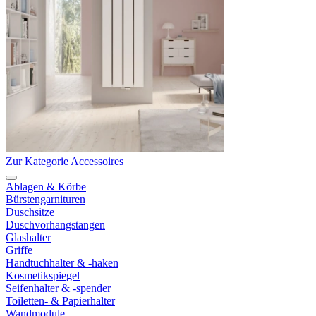
Zur Kategorie Accessoires
Ablagen & Körbe
Bürstengarnituren
Duschsitze
Duschvorhangstangen
Glashalter
Griffe
Handtuchhalter & -haken
Kosmetikspiegel
Seifenhalter & -spender
Toiletten- & Papierhalter
Wandmodule