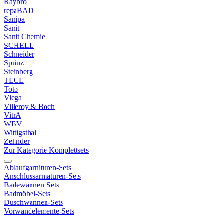
Raybro
repaBAD
Sanipa
Sanit
Sanit Chemie
SCHELL
Schneider
Sprinz
Steinberg
TECE
Toto
Viega
Villeroy & Boch
VitrA
WBV
Wittigsthal
Zehnder
Zur Kategorie Komplettsets
Ablaufgarnituren-Sets
Anschlussarmaturen-Sets
Badewannen-Sets
Badmöbel-Sets
Duschwannen-Sets
Vorwandelemente-Sets