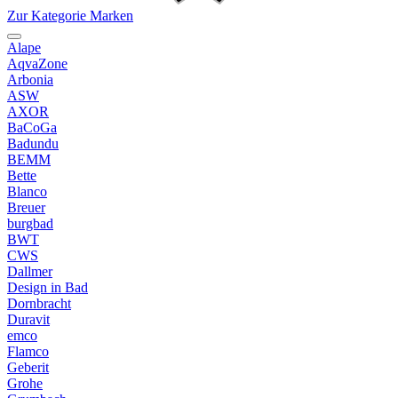
Zur Kategorie Marken
Alape
AqvaZone
Arbonia
ASW
AXOR
BaCoGa
Badundu
BEMM
Bette
Blanco
Breuer
burgbad
BWT
CWS
Dallmer
Design in Bad
Dornbracht
Duravit
emco
Flamco
Geberit
Grohe