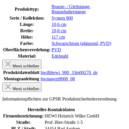
Brause- / Gleitstange
,
Produkttyp:
Brausehalterstange
Serie / Kollektion:
System 900
Länge:
10,6 cm
Breite:
10,8 cm
Höhe:
117 cm
Farbe:
Schwarzchrom (glänzend, PVD)
Oberflächenveredelung:
PVD
Material:
Edelstahl
Menü schließen
Produktdatenblatt
hwdbhewi_900_33m00270_de
Montageanleitung
hwmawm9000_08
Menü schließen
Informationspflichten zur GPSR Produktsicherheitsverordnung
Hersteller-Kontaktdaten
Firmenbezeichnung:
HEWI Heinrich Wilke GmbH
Straße:
Prof.-Bier-Straße 1-5
PLZ / Stadt:
34454 Bad Arolsen