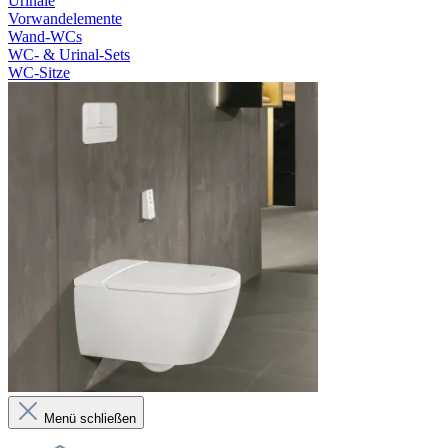
Urinale
Vorwandelemente
Wand-WCs
WC- & Urinal-Sets
WC-Sitze
Menü schließen