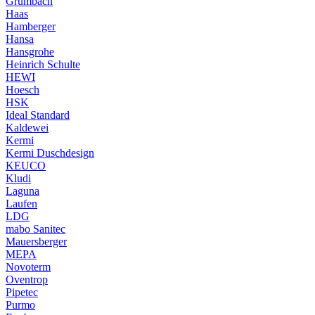
Grumbach
Haas
Hamberger
Hansa
Hansgrohe
Heinrich Schulte
HEWI
Hoesch
HSK
Ideal Standard
Kaldewei
Kermi
Kermi Duschdesign
KEUCO
Kludi
Laguna
Laufen
LDG
mabo Sanitec
Mauersberger
MEPA
Novoterm
Oventrop
Pipetec
Purmo