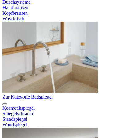
Duschsysteme
Handbrausen
Kopfbrausen
Waschtisch
Zur Kategorie Badspiegel
Kosmetikspiegel
Spiegelschränke
Standspiegel
Wandspiegel