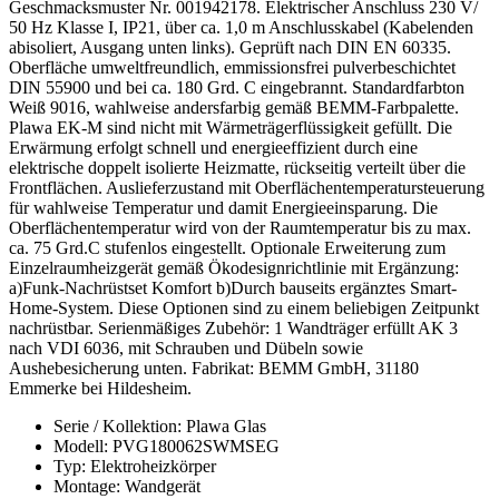
Geschmacksmuster Nr. 001942178. Elektrischer Anschluss 230 V/
50 Hz Klasse I, IP21, über ca. 1,0 m Anschlusskabel (Kabelenden
abisoliert, Ausgang unten links). Geprüft nach DIN EN 60335.
Oberfläche umweltfreundlich, emmissionsfrei pulverbeschichtet
DIN 55900 und bei ca. 180 Grd. C eingebrannt. Standardfarbton
Weiß 9016, wahlweise andersfarbig gemäß BEMM-Farbpalette.
Plawa EK-M sind nicht mit Wärmeträgerflüssigkeit gefüllt. Die
Erwärmung erfolgt schnell und energieeffizient durch eine
elektrische doppelt isolierte Heizmatte, rückseitig verteilt über die
Frontflächen. Auslieferzustand mit Oberflächentemperatursteuerung
für wahlweise Temperatur und damit Energieeinsparung. Die
Oberflächentemperatur wird von der Raumtemperatur bis zu max.
ca. 75 Grd.C stufenlos eingestellt. Optionale Erweiterung zum
Einzelraumheizgerät gemäß Ökodesignrichtlinie mit Ergänzung:
a)Funk-Nachrüstset Komfort b)Durch bauseits ergänztes Smart-
Home-System. Diese Optionen sind zu einem beliebigen Zeitpunkt
nachrüstbar. Serienmäßiges Zubehör: 1 Wandträger erfüllt AK 3
nach VDI 6036, mit Schrauben und Dübeln sowie
Aushebesicherung unten. Fabrikat: BEMM GmbH, 31180
Emmerke bei Hildesheim.
Serie / Kollektion: Plawa Glas
Modell: PVG180062SWMSEG
Typ: Elektroheizkörper
Montage: Wandgerät