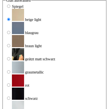
Glas
auswählen
Spiegel
beige light
blaugrau
braun light
geätzt matt schwarz
graumetallic
rot
schwarz