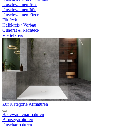
Duschwannen-Sets
Duschwannenfüße
Duschwannenträger
Fünfeck
Halbkreis / Vorbau
Quadrat & Rechteck
Viertelkreis
Zur Kategorie Armaturen
Badewannenarmaturen
Brausegarnituren
Duscharmaturen