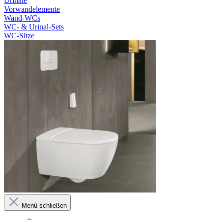
Urinale
Vorwandelemente
Wand-WCs
WC- & Urinal-Sets
WC-Sitze
Menü schließen