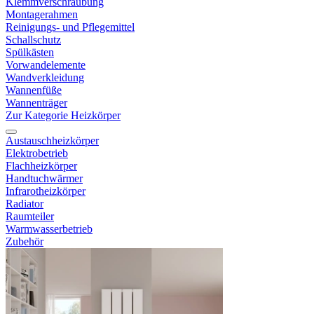
Klemmverschraubung
Montagerahmen
Reinigungs- und Pflegemittel
Schallschutz
Spülkästen
Vorwandelemente
Wandverkleidung
Wannenfüße
Wannenträger
Zur Kategorie Heizkörper
Austauschheizkörper
Elektrobetrieb
Flachheizkörper
Handtuchwärmer
Infrarotheizkörper
Radiator
Raumteiler
Warmwasserbetrieb
Zubehör