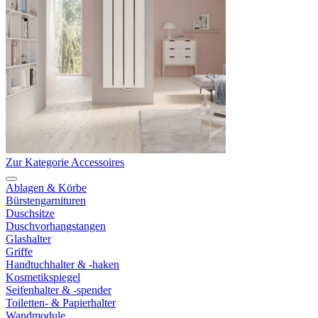
Zur Kategorie Accessoires
Ablagen & Körbe
Bürstengarnituren
Duschsitze
Duschvorhangstangen
Glashalter
Griffe
Handtuchhalter & -haken
Kosmetikspiegel
Seifenhalter & -spender
Toiletten- & Papierhalter
Wandmodule