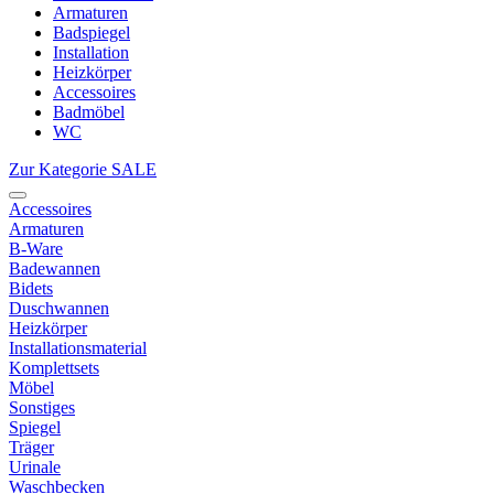
Armaturen
Badspiegel
Installation
Heizkörper
Accessoires
Badmöbel
WC
Zur Kategorie SALE
Accessoires
Armaturen
B-Ware
Badewannen
Bidets
Duschwannen
Heizkörper
Installationsmaterial
Komplettsets
Möbel
Sonstiges
Spiegel
Träger
Urinale
Waschbecken