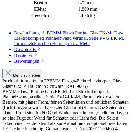
Breite:
625 mm
Höhe:
1,800 mm
Gewicht:
50.76 kg
Beschreibung
BEMM Plawa Purline Glas EK-M, Top-
Elektrokomplett-Planheizwand vertikal, Serie PVG-EK-M,
für rein elektrischen Betrieb, mit…
Mehr
Downloads
Hersteller
Bewertungen
Menü schließen
Produktinformationen "BEMM Design-Elektroheizkörper „Plawa
Glas“ 62,5 × 180 cm in Schwarz (RAL 9005)"
BEMM Plawa Purline Glas EK-M, Top-Elektrokomplett-
Planheizwand vertikal, Serie PVG-EK-M, für rein elektrischen
Betrieb, mit planer Front, feinen Seitenlinien und seitlichen Schatten
(Licht)-fugen sowie aufgesetzter Glasfront (4 mm). Die Seiten der
planen Front sind im 60 Grad Winkel nach innen gestellt und lassen
so eine Fuge zur Wand für Schatten oder Licht frei. Die Seiten
haben einen verdeckten Falz zur Aufnahme der optional lieferbaren
LED-Hinterleuchtung. Gebrauchsmuster Nr. 202011109465.4,