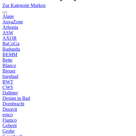
Zur Kategorie Marken
Alape
AqvaZone
Arbonia
ASW
AXOR
BaCoGa
Badundu
BEMM
Bette
Blanco
Breuer
burgbad
BWT
CWS
Dallmer
Design in Bad
Dornbracht
Duravit
emco
Flamco
Geberit
Grohe