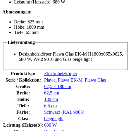
Leistung (Heizstab): 680 W
Abmessungen:
Breite: 625 mm
Höhe: 1800 mm
Tiefe: 65 mm
Lieferumfang
Designheizkörper Plawa Glas EK-M H1800x065x0625,
680 W, Weiß 9016 und Glas beige light
Produkttyp:
Elektroheizkörper
Serie / Kollektion:
Plawa
,
Plawa EK-M
,
Plawa Glas
Größe:
62,5 × 180 cm
Breite:
62,5 cm
Höhe:
180 cm
Tiefe:
6,5 cm
Farbe:
Schwarz (RAL 9005)
Glas:
beige light
Leistung (Heizstab):
680 W