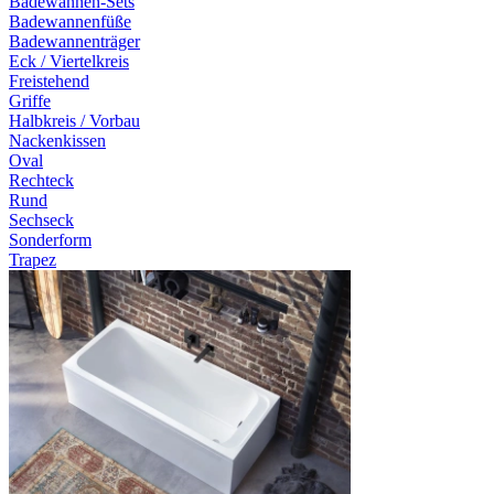
Badewannen-Sets
Badewannenfüße
Badewannenträger
Eck / Viertelkreis
Freistehend
Griffe
Halbkreis / Vorbau
Nackenkissen
Oval
Rechteck
Rund
Sechseck
Sonderform
Trapez