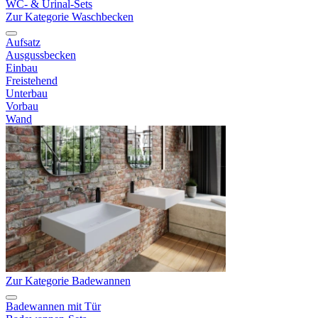
WC- & Urinal-Sets
Zur Kategorie Waschbecken
Aufsatz
Ausgussbecken
Einbau
Freistehend
Unterbau
Vorbau
Wand
Zur Kategorie Badewannen
Badewannen mit Tür