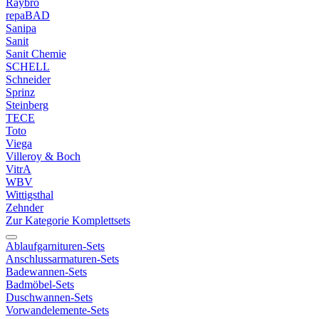
Raybro
repaBAD
Sanipa
Sanit
Sanit Chemie
SCHELL
Schneider
Sprinz
Steinberg
TECE
Toto
Viega
Villeroy & Boch
VitrA
WBV
Wittigsthal
Zehnder
Zur Kategorie Komplettsets
Ablaufgarnituren-Sets
Anschlussarmaturen-Sets
Badewannen-Sets
Badmöbel-Sets
Duschwannen-Sets
Vorwandelemente-Sets