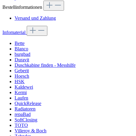
Bestellinformationen
Versand und Zahlung
Infomaterial
Bette
Blanco
burgbad
Duravit
Duschkabine finden - Messhilfe
Geberit
Hoesch
HSK
Kaldewei
Kermi
Laufen
QuickRelease
Radiatoren
repaBad
SoftClosing
TOTO
Villeroy & Boch