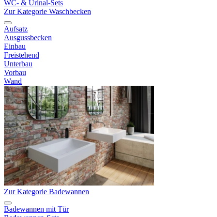
WC- & Urinal-Sets
Zur Kategorie Waschbecken
Aufsatz
Ausgussbecken
Einbau
Freistehend
Unterbau
Vorbau
Wand
Zur Kategorie Badewannen
Badewannen mit Tür