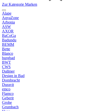
Zur Kategorie Marken
Alape
AqvaZone
Arbonia
ASW
AXOR
BaCoGa
Badundu
BEMM
Bette
Blanco
burgbad
BWT
CWS
Dallmer
Design in Bad
Dornbracht
Duravit
emco
Flamco
Geberit
Grohe
Grumbach