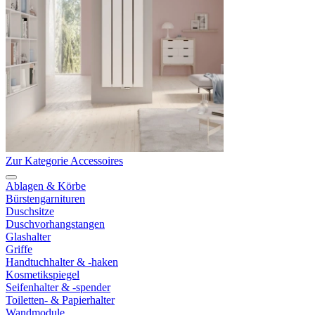
Zur Kategorie Accessoires
Ablagen & Körbe
Bürstengarnituren
Duschsitze
Duschvorhangstangen
Glashalter
Griffe
Handtuchhalter & -haken
Kosmetikspiegel
Seifenhalter & -spender
Toiletten- & Papierhalter
Wandmodule