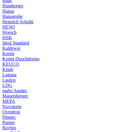
Haas
Hamberger
Hansa
Hansgrohe
Heinrich Schulte
HEWI
Hoesch
HSK
Ideal Standard
Kaldewei
Kermi
Kermi Duschdesign
KEUCO
Kludi
Laguna
Laufen
LDG
mabo Sanitec
Mauersberger
MEPA
Novoterm
Oventrop
Pipetec
Purmo
Raybro