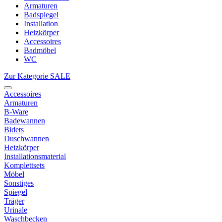
Armaturen
Badspiegel
Installation
Heizkörper
Accessoires
Badmöbel
WC
Zur Kategorie SALE
Accessoires
Armaturen
B-Ware
Badewannen
Bidets
Duschwannen
Heizkörper
Installationsmaterial
Komplettsets
Möbel
Sonstiges
Spiegel
Träger
Urinale
Waschbecken