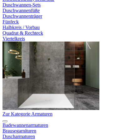
Duschwannen-Sets
Duschwannenfüße
Duschwannenträger
Fünfeck
Halbkreis / Vorbau
Quadrat & Rechteck
Viertelkreis
Zur Kategorie Armaturen
Badewannenarmaturen
Brausegarnituren
Duscharmaturen