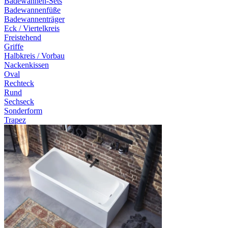
Badewannen-Sets
Badewannenfüße
Badewannenträger
Eck / Viertelkreis
Freistehend
Griffe
Halbkreis / Vorbau
Nackenkissen
Oval
Rechteck
Rund
Sechseck
Sonderform
Trapez