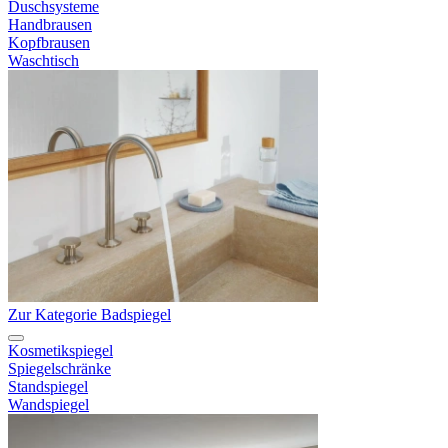
Duschsysteme
Handbrausen
Kopfbrausen
Waschtisch
Zur Kategorie Badspiegel
Kosmetikspiegel
Spiegelschränke
Standspiegel
Wandspiegel