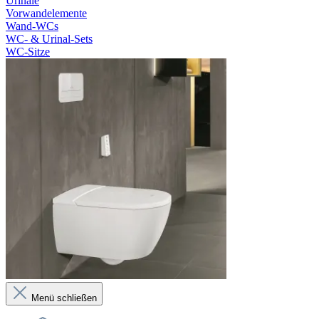
Urinale
Vorwandelemente
Wand-WCs
WC- & Urinal-Sets
WC-Sitze
Menü schließen