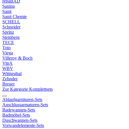
repaBAD
Sanipa
Sanit
Sanit Chemie
SCHELL
Schneider
Sprinz
Steinberg
TECE
Toto
Viega
Villeroy & Boch
VitrA
WBV
Wittigsthal
Zehnder
Breuer
Zur Kategorie Komplettsets
Ablaufgarnituren-Sets
Anschlussarmaturen-Sets
Badewannen-Sets
Badmöbel-Sets
Duschwannen-Sets
Vorwandelemente-Sets