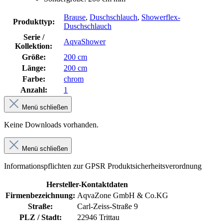
Brause
,
Duschschlauch
,
Showerflex-
Produkttyp:
Duschschlauch
Serie /
AqvaShower
Kollektion:
Größe:
200 cm
Länge:
200 cm
Farbe:
chrom
Anzahl:
1
Menü schließen
Keine Downloads vorhanden.
Menü schließen
Informationspflichten zur GPSR Produktsicherheitsverordnung
Hersteller-Kontaktdaten
Firmenbezeichnung:
AqvaZone GmbH & Co.KG
Straße:
Carl-Zeiss-Straße 9
PLZ / Stadt:
22946 Trittau