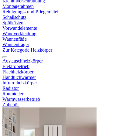
Klemmverschraubung
Montagerahmen
Reinigungs- und Pflegemittel
Schallschutz
Spülkästen
Vorwandelemente
Wandverkleidung
Wannenfüße
Wannenträger
Zur Kategorie Heizkörper
Austauschheizkörper
Elektrobetrieb
Flachheizkörper
Handtuchwärmer
Infrarotheizkörper
Radiator
Raumteiler
Warmwasserbetrieb
Zubehör