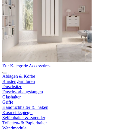
Zur Kategorie Accessoires
Ablagen & Körbe
Bürstengarnituren
Duschsitze
Duschvorhangstangen
Glashalter
Griffe
Handtuchhalter & -haken
Kosmetikspiegel
Seifenhalter & -spender
Toiletten- & Papierhalter
Wandmodule