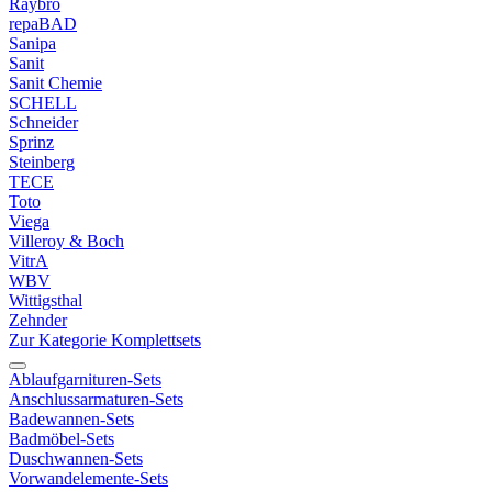
Raybro
repaBAD
Sanipa
Sanit
Sanit Chemie
SCHELL
Schneider
Sprinz
Steinberg
TECE
Toto
Viega
Villeroy & Boch
VitrA
WBV
Wittigsthal
Zehnder
Zur Kategorie Komplettsets
Ablaufgarnituren-Sets
Anschlussarmaturen-Sets
Badewannen-Sets
Badmöbel-Sets
Duschwannen-Sets
Vorwandelemente-Sets