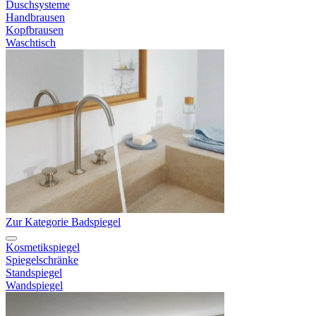
Duschsysteme
Handbrausen
Kopfbrausen
Waschtisch
Zur Kategorie Badspiegel
Kosmetikspiegel
Spiegelschränke
Standspiegel
Wandspiegel