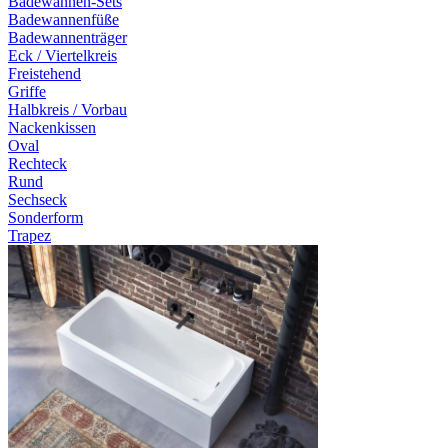
Badewannen-Sets
Badewannenfüße
Badewannenträger
Eck / Viertelkreis
Freistehend
Griffe
Halbkreis / Vorbau
Nackenkissen
Oval
Rechteck
Rund
Sechseck
Sonderform
Trapez