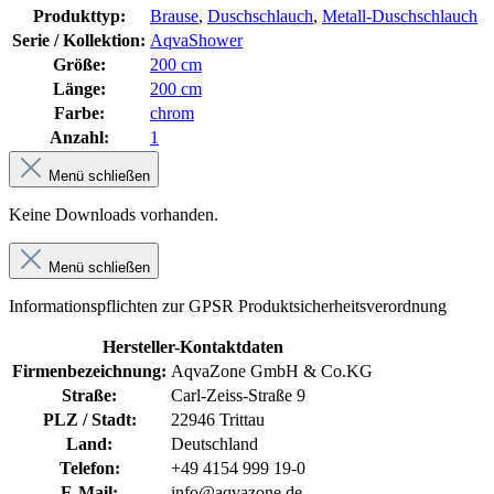
Produkttyp:
Brause
,
Duschschlauch
,
Metall-Duschschlauch
Serie / Kollektion:
AqvaShower
Größe:
200 cm
Länge:
200 cm
Farbe:
chrom
Anzahl:
1
Menü schließen
Keine Downloads vorhanden.
Menü schließen
Informationspflichten zur GPSR Produktsicherheitsverordnung
Hersteller-Kontaktdaten
Firmenbezeichnung:
AqvaZone GmbH & Co.KG
Straße:
Carl-Zeiss-Straße 9
PLZ / Stadt:
22946 Trittau
Land:
Deutschland
Telefon:
+49 4154 999 19-0
E-Mail:
info@aqvazone.de