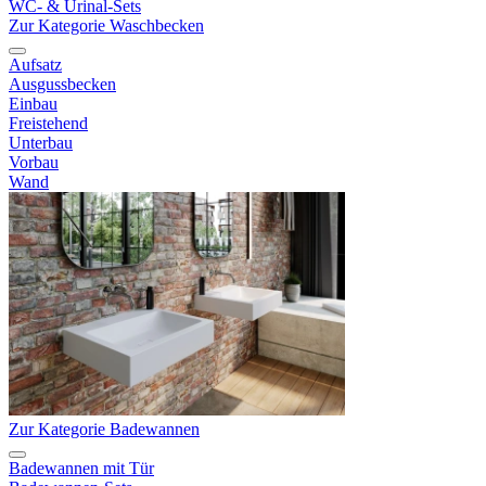
WC- & Urinal-Sets
Zur Kategorie Waschbecken
Aufsatz
Ausgussbecken
Einbau
Freistehend
Unterbau
Vorbau
Wand
Zur Kategorie Badewannen
Badewannen mit Tür