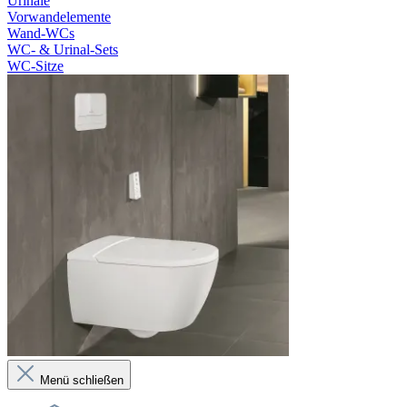
Urinale
Vorwandelemente
Wand-WCs
WC- & Urinal-Sets
WC-Sitze
Menü schließen