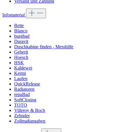
Versand und Zahlung
Infomaterial
Bette
Blanco
burgbad
Duravit
Duschkabine finden - Messhilfe
Geberit
Hoesch
HSK
Kaldewei
Kermi
Laufen
QuickRelease
Radiatoren
repaBad
SoftClosing
TOTO
Villeroy & Boch
Zehnder
Zollmaßangaben