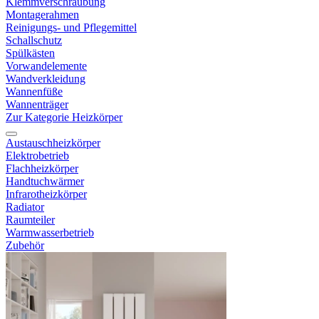
Klemmverschraubung
Montagerahmen
Reinigungs- und Pflegemittel
Schallschutz
Spülkästen
Vorwandelemente
Wandverkleidung
Wannenfüße
Wannenträger
Zur Kategorie Heizkörper
Austauschheizkörper
Elektrobetrieb
Flachheizkörper
Handtuchwärmer
Infrarotheizkörper
Radiator
Raumteiler
Warmwasserbetrieb
Zubehör