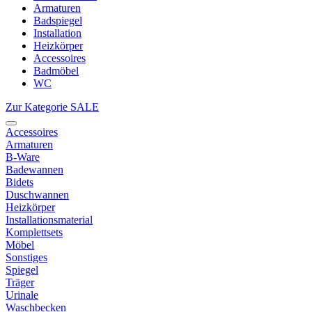
Armaturen
Badspiegel
Installation
Heizkörper
Accessoires
Badmöbel
WC
Zur Kategorie SALE
Accessoires
Armaturen
B-Ware
Badewannen
Bidets
Duschwannen
Heizkörper
Installationsmaterial
Komplettsets
Möbel
Sonstiges
Spiegel
Träger
Urinale
Waschbecken