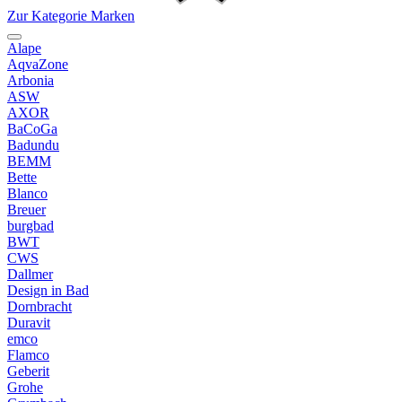
Zur Kategorie Marken
Alape
AqvaZone
Arbonia
ASW
AXOR
BaCoGa
Badundu
BEMM
Bette
Blanco
Breuer
burgbad
BWT
CWS
Dallmer
Design in Bad
Dornbracht
Duravit
emco
Flamco
Geberit
Grohe