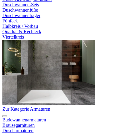
Duschwannen-Sets
Duschwannenfüße
Duschwannenträger
Fünfeck
Halbkreis / Vorbau
Quadrat & Rechteck
Viertelkreis
Zur Kategorie Armaturen
Badewannenarmaturen
Brausegarnituren
Duscharmaturen