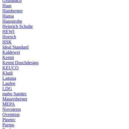
Grumbach
Haas
Hamberger
Hansa
Hansgrohe
Heinrich Schulte
HEWI
Hoesch
HSK
Ideal Standard
Kaldewei
Kermi
Kermi Duschdesign
KEUCO
Kludi
Laguna
Laufen
LDG
mabo Sanitec
Mauersberger
MEPA
Novoterm
Oventrop
Pipetec
Purmo