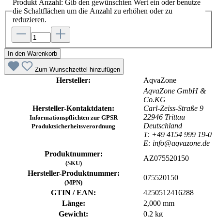
Produkt Anzahl: Gib den gewünschten Wert ein oder benutze
die Schaltflächen um die Anzahl zu erhöhen oder zu
reduzieren.
In den Warenkorb
Zum Wunschzettel hinzufügen
Hersteller:
AqvaZone
AqvaZone GmbH &
Co.KG
Hersteller-Kontaktdaten:
Carl-Zeiss-Straße 9
22946 Trittau
Informationspflichten zur GPSR
Deutschland
Produktsicherheitsverordnung
T: +49 4154 999 19-0
E: info@aqvazone.de
Produktnummer:
AZ075520150
(SKU)
Hersteller-Produktnummer:
075520150
(MPN)
GTIN / EAN:
4250512416288
Länge:
2,000 mm
Gewicht:
0.2 kg